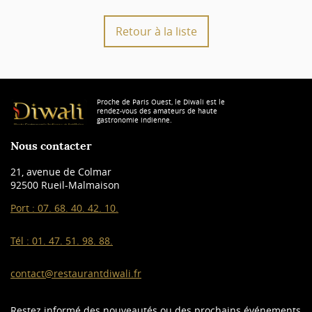
Retour à la liste
Proche de Paris Ouest, le Diwali est le
rendez-vous des amateurs de haute
gastronomie indienne.
Nous contacter
21, avenue de Colmar
92500 Rueil-Malmaison
Port :
07. 68. 40. 42. 10.
Tél :
01. 47. 51. 98. 88.
contact@restaurantdiwali.fr
Restez informé des nouveautés ou des prochains événements