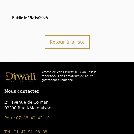
Publié le 19/05/2026
Retour à la liste
Proche de Paris Ouest, le Diwali est le
rendez-vous des amateurs de haute
gastronomie indienne.
Nous contacter
21, avenue de Colmar
92500 Rueil-Malmaison
Port :
07. 68. 40. 42. 10.
Tél :
01. 47. 51. 98. 88.